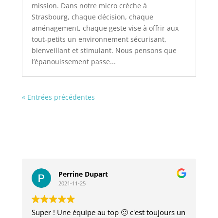
mission. Dans notre micro crèche à
Strasbourg, chaque décision, chaque
aménagement, chaque geste vise à offrir aux
tout-petits un environnement sécurisant,
bienveillant et stimulant. Nous pensons que
l’épanouissement passe...
« Entrées précédentes
gizem ertekin
2021-11-25
s un
Premier bébé et première année de crèche
Mer