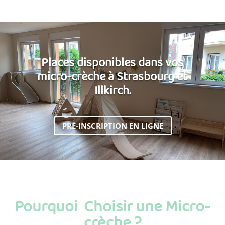
Places disponibles dans vos
micro-crèche à Strasbourg et
Illkirch.
PRÉ-INSCRIPTION EN LIGNE
Pourquoi Choisir une Micro-
crèche ?