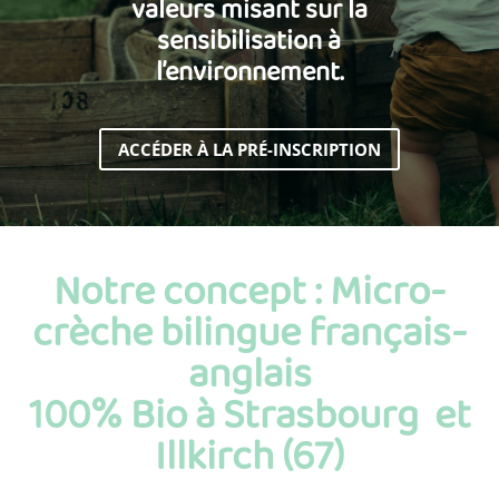
valeurs misant sur la
sensibilisation à
l’environnement.
ACCÉDER À LA PRÉ-INSCRIPTION
Notre concept : Micro-
crèche bilingue français-
anglais
100% Bio à Strasbourg et
Illkirch (67)