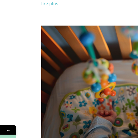
lire plus
←