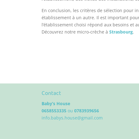
En conclusion, les critères de sélection pour 
établissement à un autre. Il est important pour
l’établissement choisi répond aux besoins et a
Découvrez notre micro-crèche à
Strasbourg
.
Contact
Baby’s House
0658553335
ou
0783939656
info.babys.house@gmail.com