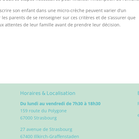
inscrire son enfant dans une micro-crèche peuvent varier d’un
 les parents de se renseigner sur ces critères et de s’assurer que
ux attentes de leur famille avant de prendre leur décision.
Horaires & Localisation
Du lundi au vendredi de 7h30 à 18h30
159 route du Polygone
67000 Strasbourg
27 avenue de Strasbourg
67400 Illkirch-Graffenstaden