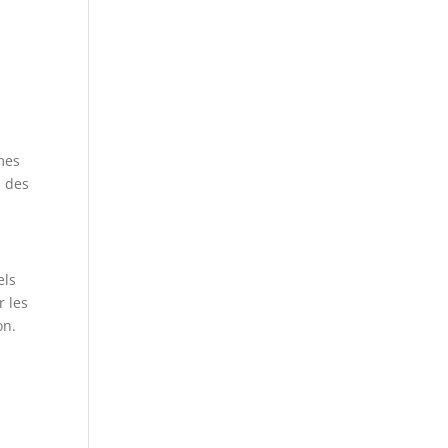
mes
à des
els
r les
on.
.