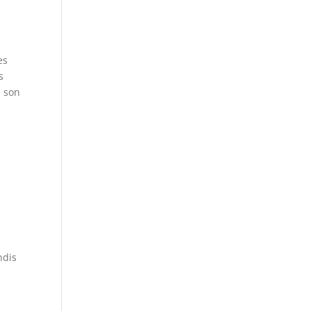
es
s
e son
e
ndis