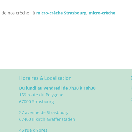
 de nos crèche : à
micro-crèche Strasbourg
,
micro-crèche
Horaires & Localisation
Du lundi au vendredi de 7h30 à 18h30
159 route du Polygone
67000 Strasbourg
27 avenue de Strasbourg
67400 Illkirch-Graffenstaden
46 rue d’Ypres