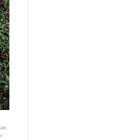
son,
u