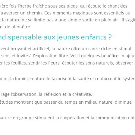
re fois l’herbe fraîche sous ses pieds, qui écoute le chant des
i traverser un chemin. Ces moments magiques sont essentiels au
a nature ne se limite pas à une simple sortie en plein air : il s’agi
et de bien-être.
indispensable aux jeunes enfants ?
t bruyant et artificiel, la nature offre un cadre riche en stimuli
es sens et invite à l’exploration libre. Voici quelques bénéfices majeu
r les feuilles, sentir les fleurs, écouter les sons naturels, observer 
ement, la lumière naturelle favorisent la santé et renforcent le syst
age l’observation, la réflexion et la créativité.
 études montrent que passer du temps en milieu naturel diminue
 nature en groupe stimulent la coopération et la communication ent