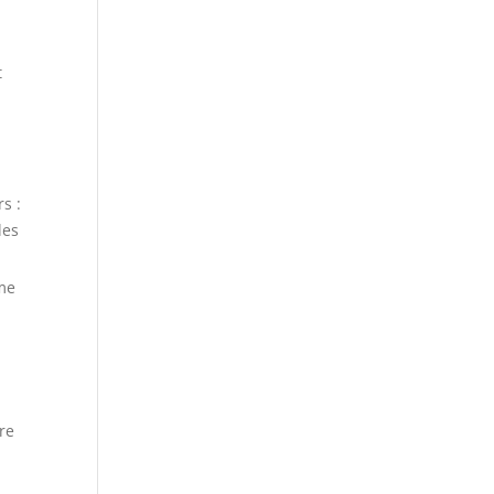
t
rs :
les
ème
re