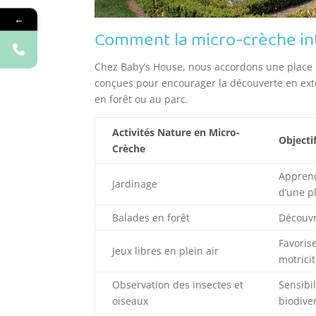
←
Comment la micro-crèche int
Chez Baby’s House, nous accordons une place im
conçues pour encourager la découverte en exté
en forêt ou au parc.
Activités Nature en Micro-
Objecti
Crèche
Apprend
Jardinage
d’une p
Balades en forêt
Découvri
Favorise
Jeux libres en plein air
motrici
Observation des insectes et
Sensibil
oiseaux
biodive