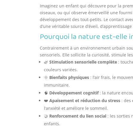
Imaginez un enfant qui découvre pour la premiè
oiseaux, ou qui observe émerveillé une fourm
développement des tout-petits. Le contact avec l
d’une véritable source d’éveil, d’apprentissage 
Pourquoi la nature est-elle 
Contrairement à un environnement urbain souven
sensoriels. Elle sollicite la curiosité, stimule l
🌿
Stimulation sensorielle complète
: touche
couleurs variées.
🌞
Bienfaits physiques
: l’air frais, le mouv
immunitaire.
🧠
Développement cognitif
: la nature encour
❤️
Apaisement et réduction du stress
: des
l’anxiété et améliore le sommeil.
🤝
Renforcement du lien social
: les sorties
enfants.