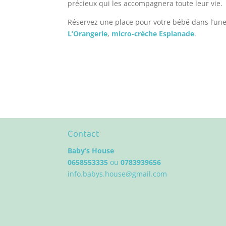
précieux qui les accompagnera toute leur vie.
Réservez une place pour votre bébé dans l’une
L’Orangerie
,
micro-crèche Esplanade
.
Contact
Baby’s House
0658553335
ou
0783939656
info.babys.house@gmail.com