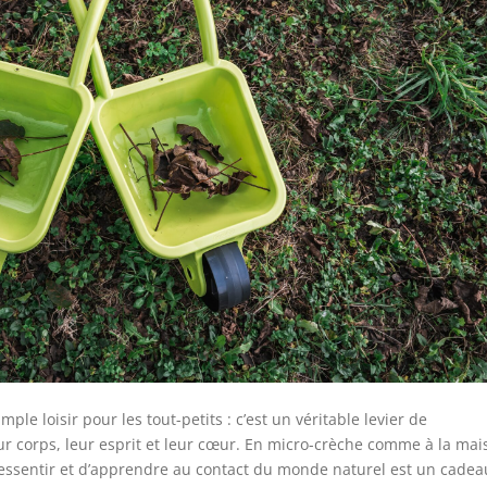
ple loisir pour les tout-petits : c’est un véritable levier de
eur corps, leur esprit et leur cœur. En micro-crèche comme à la mai
de ressentir et d’apprendre au contact du monde naturel est un cadea