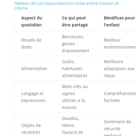
Tableau de correspondances utiles entre maison et
crèche
Aspect du
Ce qui peut
Bénéfices pour
quotidien
être partagé
l’enfant
Berceuses,
Rituels de
Meilleur
gestes
dodo
endormissemen
d’apaisement
Goûts,
Meilleure
Alimentation
habitudes
adaptation aux
alimentaires
repas
Mots-clés ou
Langage et
signes
Compréhensio
expressions
utilisés à la
facilitée
maison
Doudou,
Sentiment de
Objets de
tétine,
sécurité
réconfort
foulard de
renforcé