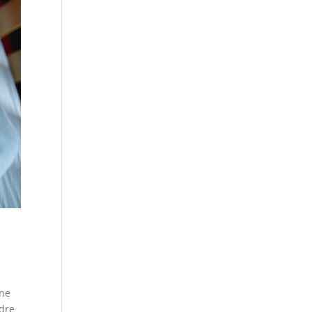
une
ndre