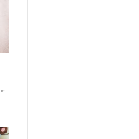
une
e