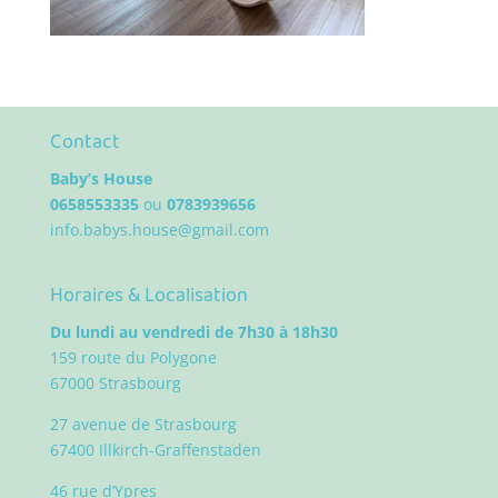
Contact
Baby’s House
0658553335
ou
0783939656
info.babys.house@gmail.com
Horaires & Localisation
Du lundi au vendredi de 7h30 à 18h30
159 route du Polygone
67000 Strasbourg
27 avenue de Strasbourg
67400 Illkirch-Graffenstaden
46 rue d’Ypres