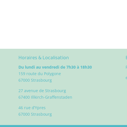
Horaires & Localisation
Du lundi au vendredi de 7h30 à 18h30
159 route du Polygone
67000 Strasbourg
27 avenue de Strasbourg
67400 Illkirch-Graffenstaden
46 rue d’Ypres
67000 Strasbourg