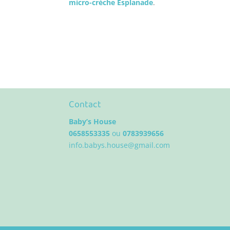
micro-crèche Esplanade
.
Contact
Baby’s House
0658553335
ou
0783939656
info.babys.house@gmail.com