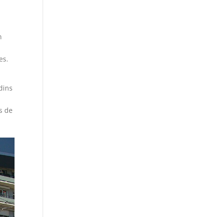
n
es.
rdins
s de