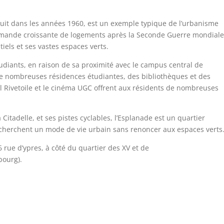
truit dans les années 1960, est un exemple typique de l’urbanisme
emande croissante de logements après la Seconde Guerre mondiale
els et ses vastes espaces verts.
udiants, en raison de sa proximité avec le campus central de
 de nombreuses résidences étudiantes, des bibliothèques et des
al Rivetoile et le cinéma UGC offrent aux résidents de nombreuses
Citadelle, et ses pistes cyclables, l’Esplanade est un quartier
echerchent un mode de vie urbain sans renoncer aux espaces verts
 rue d’ypres, à côté du quartier des XV et de
bourg).